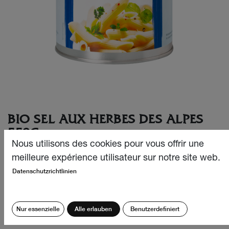
BIO SEL AUX HERBES DES ALPES
550G
Nous utilisons des cookies pour vous offrir une
Le mélange doux de sel aux herbes en boîte de recharge,
meilleure expérience utilisateur sur notre site web.
vraiment parfait en toutes occasions.
Datenschutzrichtlinien
Tous les ingrédients sont issus de l’agriculture biologique
suisse. Au véritable sel des Alpes, extrait des mines de sel
de Bex. Sans additif, ni exhausteur de goût, mais
Nur essenzielle
Alle erlauben
Benutzerdefiniert
débordant de saveurs !