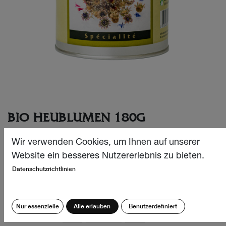
BIO HEUBLUMEN 180G
Bio Heublumen sind eine dekorative Mischung aus
Wir verwenden Cookies, um Ihnen auf unserer
Kornblumen, Ringelblumen, Stockrosen, Malven und
Website ein besseres Nutzererlebnis zu bieten.
Petersilie.
Datenschutzrichtlinien
CHF
30.70
Nur essenzielle
Alle erlauben
Benutzerdefiniert
Menge: