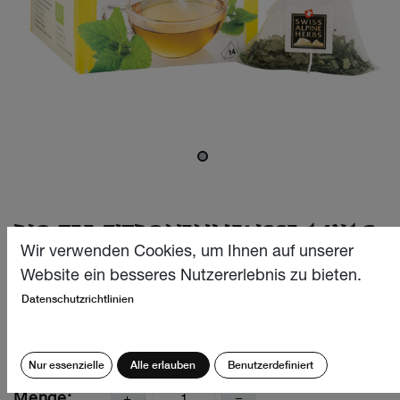
BIO TEE ZITRONENMELISSE 14X1G
Wir verwenden Cookies, um Ihnen auf unserer
Wohltuend und mit einem sanften zitronigen Duft, verführt
Website ein besseres Nutzererlebnis zu bieten.
eine Tasse unseres Bio Zitronenmelisse Tee zum
Datenschutzrichtlinien
Zurücklehnen und Entspannen.
CHF
6.40
Nur essenzielle
Alle erlauben
Benutzerdefiniert