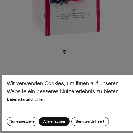
BIO TEE APFEL-BEEREN 24X2G
Wir verwenden Cookies, um Ihnen auf unserer
Mit seiner strahlenden purpurroten Farbe ist dieser Tee ein
Website ein besseres Nutzererlebnis zu bieten.
wahres Highlight, das sofort ins Auge fällt und die
Datenschutzrichtlinien
Vorfreude auf den ersten Schluck weckt. Sein
unvergleichlicher Früchteduft entfaltet sich bereits beim
Übergiessen mit heissem Wasser und füllt den Raum mit
Nur essenzielle
Alle erlauben
Benutzerdefiniert
einer herrlich fruchtigen Duftnote.