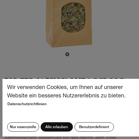
BIO TEE ALPENGLANZ LOSE 30G
Wir verwenden Cookies, um Ihnen auf unserer
Unsere erfrischend-aromatische und köstliche Bio
Website ein besseres Nutzererlebnis zu bieten.
Teekreation aus feinen, auserlesenen Minzen und
Datenschutzrichtlinien
Melisse-Arten sorgt für mehr Leichtigkeit und «glanzvolle»
Momente im Alltag. Diese wohltuende und liebevoll
abgestimmte Kräuter-Komposition, beglückt und entzückt
Nur essenzielle
Alle erlauben
Benutzerdefiniert
jedes Gemüt und beschert einen aussergewöhnlich
harmonischen Teegenuss für das ganze Jahr. Eine