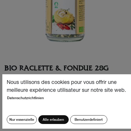
BIO RACLETTE & FONDUE 28G
Il fait chaud autour du gril à raclette, dans les petites
Nous utilisons des cookies pour vous offrir une
poêles le fromage à raclette coule lentement tandis que,
meilleure expérience utilisateur sur notre site web.
sur l’assiette, s’empilent pommes de terre et
Datenschutzrichtlinien
accompagnements. Bio Raclette & Fondue donne du
punch à tous les fromages. Avec un délicieux goût d’ail et
une apparence qui met en appétit.
Nur essenzielle
Alle erlauben
Benutzerdefiniert
CHF
8.10