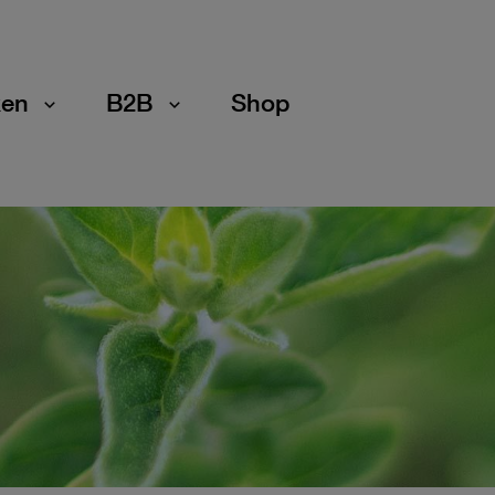
en
B2B
Shop