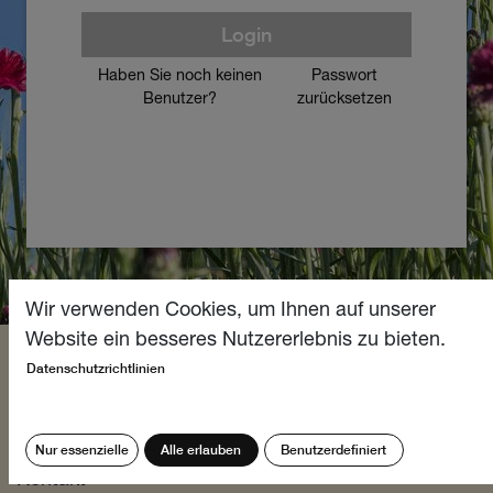
Login
Haben Sie noch keinen
Passwort
Benutzer?
zurücksetzen
Wir verwenden Cookies, um Ihnen auf unserer
Website ein besseres Nutzererlebnis zu bieten.
Datenschutzrichtlinien
Kontakt
Fabrikladen Därstetten
Bistro
Nur essenzielle
Alle erlauben
Benutzerdefiniert
Kontakt