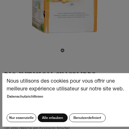
BIO INFUSION GINGEMBRE-
POMME 24X2G
Nous utilisons des cookies pour vous offrir une
meilleure expérience utilisateur sur notre site web.
Notre Bio Infusion Gingembre-Pomme originale douce et
Datenschutzrichtlinien
délicatement aromatique possède un goût équilibré, de
délicieuses notes odorantes, une suavité fruitée et un
discret piquant, frais et épicé qui ravissent le palais. Un
Nur essenzielle
Alle erlauben
Benutzerdefiniert
stimulant qui réveille en douceur au petit matin et aussi