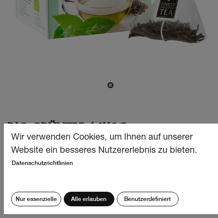
BIO GRÜNTEE 14X2G
Wir verwenden Cookies, um Ihnen auf unserer
Dieser erfrischende und belebende Bio Grüntee stammt
Website ein besseres Nutzererlebnis zu bieten.
aus den besten Anbaugebieten Sri Lankas und überzeugt
Datenschutzrichtlinien
mit einem besonders frischen Aroma und angenehm
milden und leicht rauchigen Geschmack. Erlesener
Genuss pur für GrünteeliebhaberInnen!
Nur essenzielle
Alle erlauben
Benutzerdefiniert
CHF
6.40