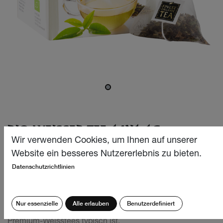
BIO WEISSER TEE 14X1.1G
Wir verwenden Cookies, um Ihnen auf unserer
Dieser Tee, gewonnen aus den zartesten Blättern und
Website ein besseres Nutzererlebnis zu bieten.
Knospen, begeistert durch seinen sanften, fruchtigen
Datenschutzrichtlinien
Geschmack mit einer dezenten herben Note. Die buttrigen
und fein-fruchtigen Aromen verschmelzen harmonisch,
während der cremige, leicht mineralische Charakter ein
Nur essenzielle
Alle erlauben
Benutzerdefiniert
besonders elegantes Geschmackserlebnis bietet, das für
Premium-Weisstees typisch ist.