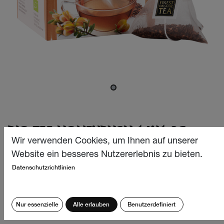
BIO TEE HONEYBUSH 14X1.3G
Wir verwenden Cookies, um Ihnen auf unserer
Ein geschmackvolles Geheimnis aus Südafrika, das in der
Website ein besseres Nutzererlebnis zu bieten.
Tasse in einem dunklen Goldton schimmert. Sein süsser
Datenschutzrichtlinien
Geschmack erinnert an Bienennektar, während er sich in
der Verarbeitung und im Charakter stark an seinen
„grossen Bruder“ Rooibos anlehnt.
Nur essenzielle
Alle erlauben
Benutzerdefiniert
CHF
6.40