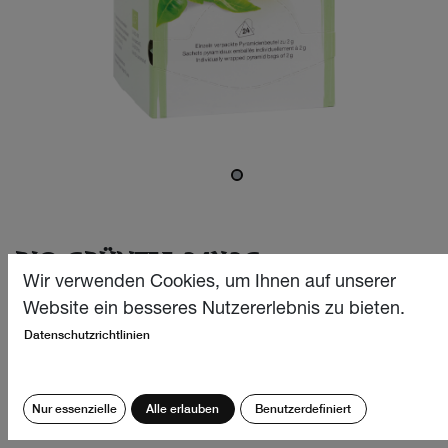
BIO GRÜNTEE 24X2G
Wir verwenden Cookies, um Ihnen auf unserer
Dieser erfrischende und belebende Bio Grüntee stammt
Website ein besseres Nutzererlebnis zu bieten.
aus den besten Anbaugebieten Sri Lankas und überzeugt
Datenschutzrichtlinien
mit einem besonders frischen Aroma und angenehm
milden und leicht rauchigen Geschmack. Erlesener
Genuss pur für GrünteeliebhaberInnen!
Nur essenzielle
Alle erlauben
Benutzerdefiniert
CHF
12.40