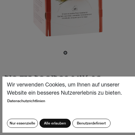
BIO TEE ROOIBOS 24X1.3G
Wir verwenden Cookies, um Ihnen auf unserer
Unser Rooibostee verzaubert nicht nur durch seine
Website ein besseres Nutzererlebnis zu bieten.
leuchtend rotbraune Farbe, sondern auch durch eine
Datenschutzrichtlinien
leicht fruchtige Note und einen angenehm sanften,
süsslichen Charakter.
Nur essenzielle
Alle erlauben
Benutzerdefiniert
CHF
12.40