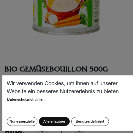
BIO GEMÜSEBOUILLON 500G
Bio Gemüsebouillon ohne Fett, ohne Glutamat, laktosefrei
Wir verwenden Cookies, um Ihnen auf unserer
und vor allem: super lecker!
Website ein besseres Nutzererlebnis zu bieten.
Die 500g Nachfülldose eignet sich für alle, die
Datenschutzrichtlinien
regelmässig mit dieser Bouillon kochen möchten.
CHF
24.50
Nur essenzielle
Alle erlauben
Benutzerdefiniert
Menge: