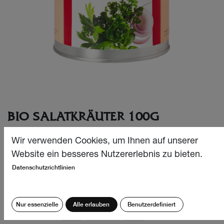
BIO SALATKRÄUTER 100G
Selbstgemachte Salatsauce ist immer noch die Beste –
Wir verwenden Cookies, um Ihnen auf unserer
deshalb gibt es unsere Bio Salatkräuter in der
Website ein besseres Nutzererlebnis zu bieten.
Nachfülldose.
Datenschutzrichtlinien
CHF
30.70
Nur essenzielle
Alle erlauben
Benutzerdefiniert
Menge: