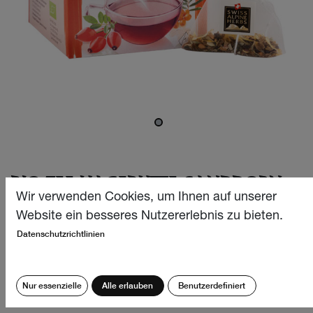
BIO TEE HAGEBUTTE-SANDDORN
14X1.2G
Wir verwenden Cookies, um Ihnen auf unserer
Website ein besseres Nutzererlebnis zu bieten.
Unsere wunderbar erfrischende Bio Früchtentee-Kreation
Datenschutzrichtlinien
beschert einen feinen und wohltuenden Teegenuss mit
leichten süss-säuerlichen und fruchtig-blumigen
Geschmacksnoten. Eine sanfte Verwöhnung für alle Sinne
Nur essenzielle
Alle erlauben
Benutzerdefiniert
sowohl im Winter als auch an heissen Sommertagen!