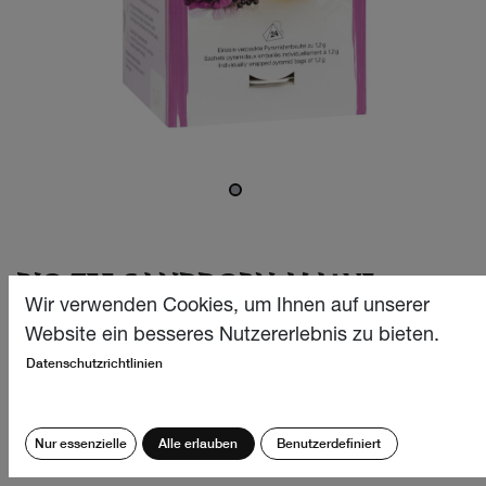
BIO TEE SANDDORN-MALVE
24X1.2G
Wir verwenden Cookies, um Ihnen auf unserer
Website ein besseres Nutzererlebnis zu bieten.
Diese aussergewöhnlich milde und wohltuende Bio Tee-
Datenschutzrichtlinien
Harmonie aus Schweizer Kräutern, Früchten, Blüten und
orientalischen Gewürzen beschert ein besonders fein-
aromatisches und vielfältiges Geschmackserlebnis mit
Nur essenzielle
Alle erlauben
Benutzerdefiniert
sinnlichen Noten.