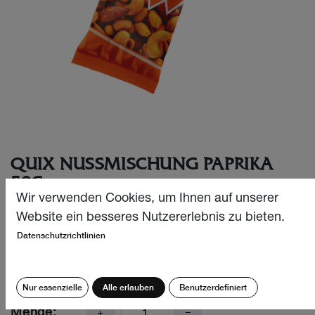
QUIX NUSSMISCHUNG PAPRIKA
50G
Wir verwenden Cookies, um Ihnen auf unserer
QUIX Mixed Nuts Paprika – die perfekte Kombination aus
Website ein besseres Nutzererlebnis zu bieten.
knackigen Mandeln, Cashews und Erdnüssen, fein
Datenschutzrichtlinien
geröstet und mit würziger Paprika veredelt.
CHF
1.65
Nur essenzielle
Alle erlauben
Benutzerdefiniert
Menge: