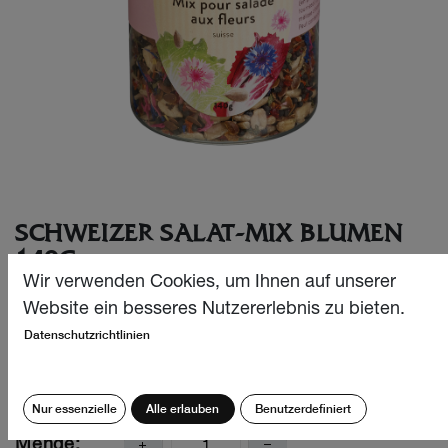
SCHWEIZER SALAT-MIX BLUMEN
140G
Wir verwenden Cookies, um Ihnen auf unserer
Gourmet Salat Mix aus Schweizer Sonnenblumenkernen,
Website ein besseres Nutzererlebnis zu bieten.
Leinsamen, Raps, Paprika, Kräutern und bunten
Datenschutzrichtlinien
Kornblumen. Macht aus jedem Salat etwas Besonderes.
CHF
6.30
Nur essenzielle
Alle erlauben
Benutzerdefiniert
Menge: