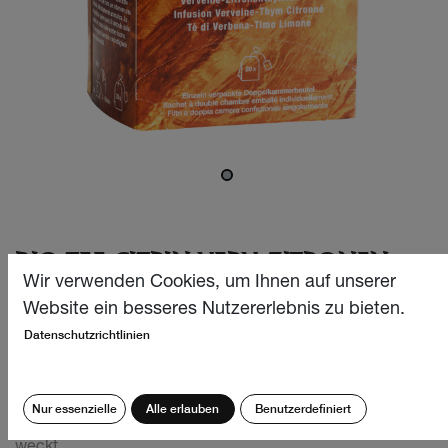
BIO TEE CITRIN VERV-ZITRONEN-
THYM 20X1.3G
Wir verwenden Cookies, um Ihnen auf unserer
Website ein besseres Nutzererlebnis zu bieten.
Ein wohltuender Tee aus biologischen Verveine- und
Datenschutzrichtlinien
Zitronenthymianblättern, ideal für entspannende
Momente. Bereits beim Aufbrühen entfaltet sich ein
intensiver Zitrusfrucht Geschmack, der die Umgebung mit
Nur essenzielle
Alle erlauben
Benutzerdefiniert
einem entspannenden Duft erfüllt und die Vorfreude