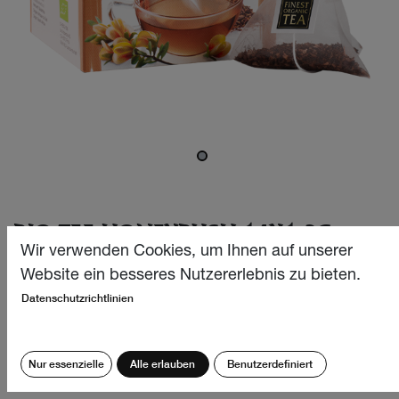
BIO TEE HONEYBUSH 14X1.3G
Wir verwenden Cookies, um Ihnen auf unserer
Ein geschmackvolles Geheimnis aus Südafrika, das in der
Website ein besseres Nutzererlebnis zu bieten.
Tasse in einem dunklen Goldton schimmert. Sein süsser
Datenschutzrichtlinien
Geschmack erinnert an Bienennektar, während er sich in
der Verarbeitung und im Charakter stark an seinen
„grossen Bruder“ Rooibos anlehnt.
Nur essenzielle
Alle erlauben
Benutzerdefiniert
CHF
6.40