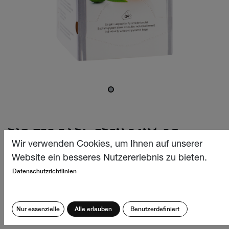
BIO TEE EARL GREY 24X1.3G
Wir verwenden Cookies, um Ihnen auf unserer
Klassisch – edel und zeitlos. Unser Earl Grey ist ein
Website ein besseres Nutzererlebnis zu bieten.
zeitloser Klassiker, der nun auch in unser Sortiment
Datenschutzrichtlinien
eingezogen ist. Der erlesene schwarze Tee vereint eine
sorgfältig ausgewählte Mischung aus feinstem
Schwarztee aus China, Assam und Darjeeling in Indien.
Nur essenzielle
Alle erlauben
Benutzerdefiniert
CHF
12.40