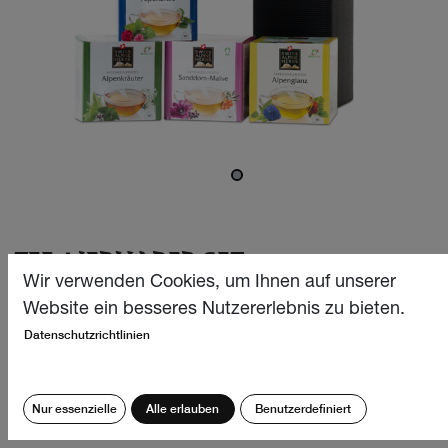
TEE-LIEBHABER SET
Wir verwenden Cookies, um Ihnen auf unserer
Dieses wunderbare Geschenkset ist das perfekte Präsent
Website ein besseres Nutzererlebnis zu bieten.
für Teetrinker und Teetrinkerinnen, welche die aromatische
Datenschutzrichtlinien
Vielfalt der Alpenkräuter lieben. Wähle aus vier köstlichen
Sorten unserer Alpenkräuter-Teemischungen und
entdecke die faszinierende Vielfalt der Bergwelt.
Nur essenzielle
Alle erlauben
Benutzerdefiniert
CHF
31.50