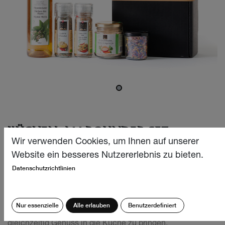
KÜCHEN-ALLROUNDER SET
Wir verwenden Cookies, um Ihnen auf unserer
Das ideale Geschenk, um Danke zu sagen: Unser
Website ein besseres Nutzererlebnis zu bieten.
sorgfältig zusammengestelltes Allrounder-Set überzeugt
Datenschutzrichtlinien
auf ganzer Linie und bringt unsere Klassiker direkt in die
Küche. Ob zur nächsten Einweihungsparty oder als
Geschenk für besondere Anlässe – dieses Set ist die
Nur essenzielle
Alle erlauben
Benutzerdefiniert
ideale Wahl, um Ihre Wertschätzung auszudrücken und
gleichzeitig Genuss in die Küche zu bringen.