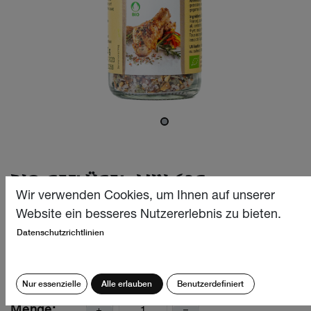
BIO GEFLÜGEL-MIX 62G
Wir verwenden Cookies, um Ihnen auf unserer
Ob Truthahn Gewürz oder zum Poulet, unser Geflügel-Mix
Website ein besseres Nutzererlebnis zu bieten.
ist rundum ein Hit! Die Kombination aus Knoblauch und
Datenschutzrichtlinien
Paprika wird von aromatischen Alpenkräutern abgerundet.
CHF
8.10
Nur essenzielle
Alle erlauben
Benutzerdefiniert