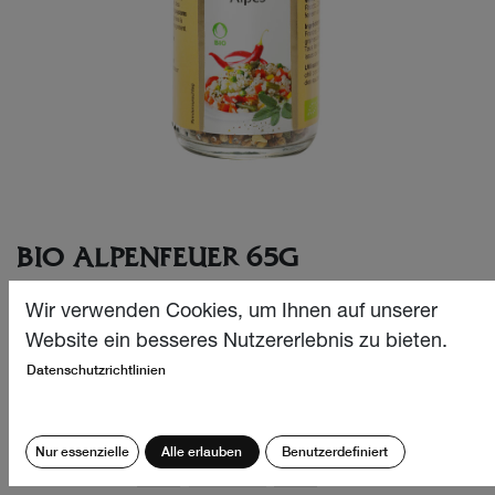
BIO ALPENFEUER 65G
Eine raffinierte Schärfe begleitet diese
Wir verwenden Cookies, um Ihnen auf unserer
Alpenkräutermischung aus Cayennepfeffer aus dem
Website ein besseres Nutzererlebnis zu bieten.
Schweizer Alpenraum, Koriander und Meersalz.
Datenschutzrichtlinien
CHF
8.10
Nur essenzielle
Alle erlauben
Benutzerdefiniert
Menge: