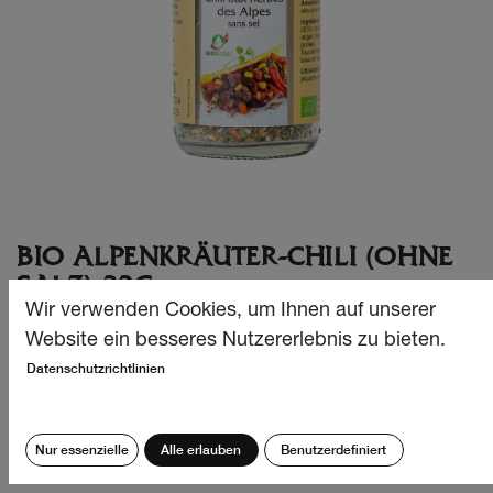
BIO ALPENKRÄUTER-CHILI (OHNE
SALZ) 32G
Wir verwenden Cookies, um Ihnen auf unserer
Eine feurige Bio Kräutermischung ohne Salz. Dieses
Website ein besseres Nutzererlebnis zu bieten.
Alpenkräuter-Chili verdient seinen Namen: Unser Chili
Datenschutzrichtlinien
stammt ausnahmslos aus dem Schweizer Alpenraum und
wird biologisch angebaut.
Nur essenzielle
Alle erlauben
Benutzerdefiniert
CHF
9.90