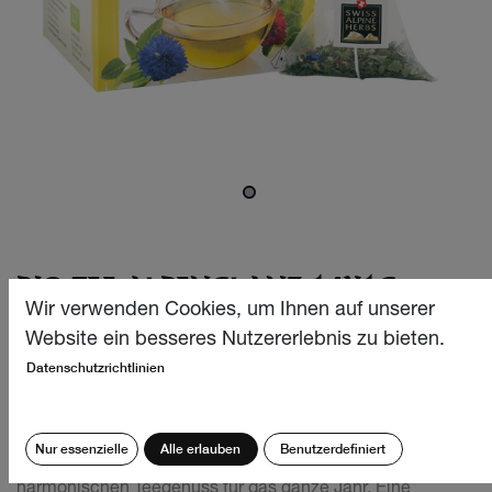
BIO TEE ALPENGLANZ 14X1G
Wir verwenden Cookies, um Ihnen auf unserer
Unsere erfrischend-aromatische und köstliche Bio
Website ein besseres Nutzererlebnis zu bieten.
Teekreation aus feinen, auserlesenen Minzen und
Datenschutzrichtlinien
Melisse-Arten sorgt für mehr Leichtigkeit und «glanzvolle»
Momente im Alltag. Diese wohltuende und liebevoll
abgestimmte Kräuter-Komposition, beglückt und entzückt
Nur essenzielle
Alle erlauben
Benutzerdefiniert
jedes Gemüt und beschert einen aussergewöhnlich
harmonischen Teegenuss für das ganze Jahr. Eine