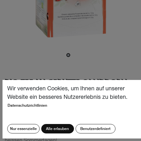
BIO TEE HAGEBUTTE-SANDDORN
24X1.2G
Wir verwenden Cookies, um Ihnen auf unserer
Website ein besseres Nutzererlebnis zu bieten.
Unsere wunderbar erfrischende Bio Tee-Früchte-Kreation,
Datenschutzrichtlinien
beschert einen aussergewöhnlich feinen und
wohltuenden Teegenuss mit leichten süss-säuerlichen
und fruchtig-blumigen Geschmacksnoten. Eine sanfte
Nur essenzielle
Alle erlauben
Benutzerdefiniert
Verwöhnung für alle Sinne sowohl im Winter als auch an