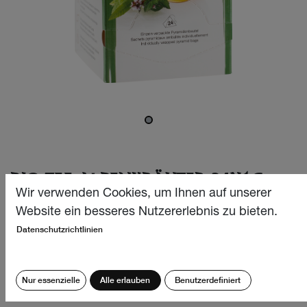
BIO TEE ALPENKRÄUTER 24X1G
Wir verwenden Cookies, um Ihnen auf unserer
Unsere ausgewogene Tee-Kreation mit auserlesenen Bio
Website ein besseres Nutzererlebnis zu bieten.
Alpenkräutern und -Blüten, einem herrlichen Aroma und
Datenschutzrichtlinien
dezenten Verveine-Note verwöhnt allen Sinne! Wohltuend,
wärmend und aussergewöhnlich harmonisch im
Geschmack.
Nur essenzielle
Alle erlauben
Benutzerdefiniert
CHF
12.40