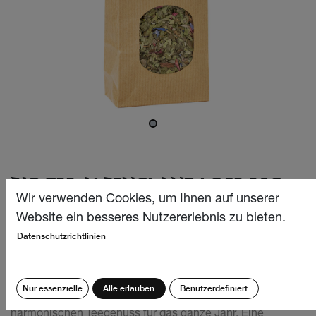
BIO TEE ALPENGLANZ LOSE 30G
Wir verwenden Cookies, um Ihnen auf unserer
Unsere erfrischend-aromatische und köstliche Bio
Website ein besseres Nutzererlebnis zu bieten.
Teekreation aus feinen, auserlesenen Minzen und
Datenschutzrichtlinien
Melisse-Arten sorgt für mehr Leichtigkeit und «glanzvolle»
Momente im Alltag. Diese wohltuende und liebevoll
abgestimmte Kräuter-Komposition, beglückt und entzückt
Nur essenzielle
Alle erlauben
Benutzerdefiniert
jedes Gemüt und beschert einen aussergewöhnlich
harmonischen Teegenuss für das ganze Jahr. Eine