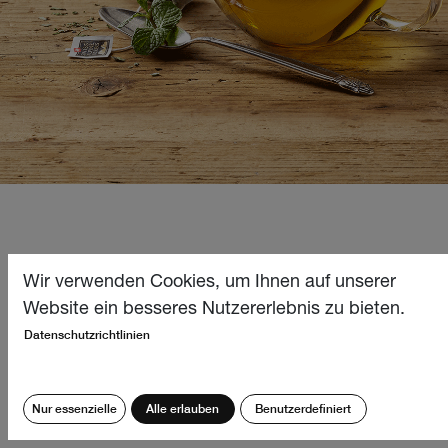
Wir verwenden Cookies, um Ihnen auf unserer
Lieber Bistro-Gast
Website ein besseres Nutzererlebnis zu bieten.
Datenschutzrichtlinien
Hier erwartet Sie Tee, Kaffee, Gebäcke und
Sandwiches mit direktem Blick in unsere
Produktionshalle.
Nur essenzielle
Alle erlauben
Benutzerdefiniert