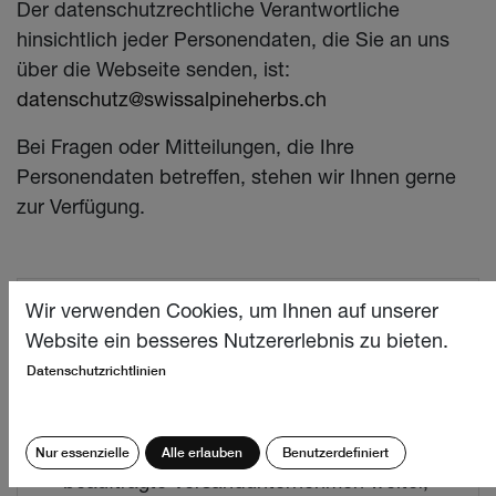
Der datenschutzrechtliche Verantwortliche
hinsichtlich jeder Personendaten, die Sie an uns
über die Webseite senden, ist:
datenschutz@swissalpineherbs.ch
Bei Fragen oder Mitteilungen, die Ihre
Personendaten betreffen, stehen wir Ihnen gerne
zur Verfügung.
Datenschutz und Vertragsabwicklung
Wir verwenden Cookies, um Ihnen auf unserer
Website ein besseres Nutzererlebnis zu bieten.
Wir verwenden die von Ihnen mitgeteilten
Datenschutzrichtlinien
Daten zur Erfüllung und Abwicklung Ihrer
Bestellung. Zur Vertragserfüllung geben wir
Ihre Daten an das mit der Lieferung
Nur essenzielle
Alle erlauben
Benutzerdefiniert
beauftragte Versandunternehmen weiter,