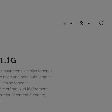
FR
1.1G
des bourgeons les plus tendres,
té avec une note subtilement
uités se fondent
ère crémeux et légèrement
particulièrement élégante,
.