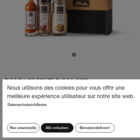
DIABLEMENT BON SET
Nous utilisons des cookies pour vous offrir une
Notre «Diablement Bon Set» est le cadeau idéal pour tous
meilleure expérience utilisateur sur notre site web.
ceux qui aiment le piquant et qui souhaitent se lancer
Datenschutzrichtlinien
dans une aventure épicée. Cette élégante boîte cadeau,
soigneusement emballée dans un carton noir et de la
laine de bois, contient une sélection exclusive de produits
Nur essenzielle
Alle erlauben
Benutzerdefiniert
pimentés qui défieront vos papilles.