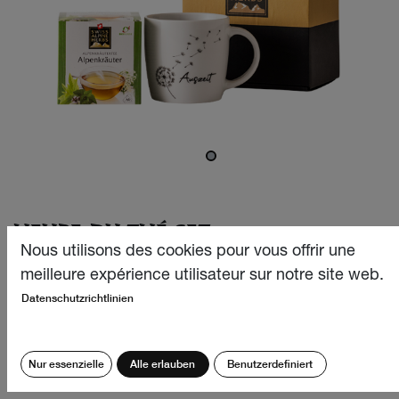
HEURE DU THÉ SET
Nous utilisons des cookies pour vous offrir une
Offre-toi ou un petit moment de détente bien mérité pour
meilleure expérience utilisateur sur notre site web.
faire le plein d'énergie et laisser ton esprit s'évader.
Datenschutzrichtlinien
Surprends tes proches avec notre set cadeau composé
avec amour et spécialement conçu pour les moments de
détente.
Nur essenzielle
Alle erlauben
Benutzerdefiniert
CHF
21.50