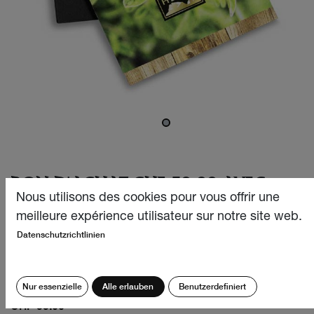
BON D'ACHAT CHF 50.00 AVEC
BOÎTE
Nous utilisons des cookies pour vous offrir une
meilleure expérience utilisateur sur notre site web.
Parmi la multitude d'épices, de thés et de boissons
Datenschutzrichtlinien
aromatiques que nous proposons, choisir les bons
cadeaux pour la famille et les amis peut s'avérer difficile.
Mais avec un bon d'achat, tu fais toujours le bon choix!
Nur essenzielle
Alle erlauben
Benutzerdefiniert
CHF
55.00