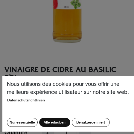
VINAIGRE DE CIDRE AU BASILIC
5DL
Nous utilisons des cookies pour vous offrir une
La fraîcheur du basilic se marie parfaitement bien à la
meilleure expérience utilisateur sur notre site web.
légèreté du vinaigre de cidre, une alliance idéale pour tout
Datenschutzrichtlinien
faire en cuisine.
CHF
4.90
Nur essenzielle
Alle erlauben
Benutzerdefiniert
Quantité: