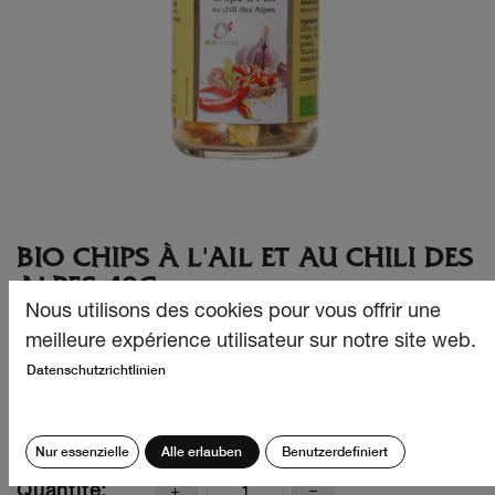
BIO CHIPS À L'AIL ET AU CHILI DES
ALPES 40G
Nous utilisons des cookies pour vous offrir une
Idéal pour les plats épicés : notre moulin avec des
meilleure expérience utilisateur sur notre site web.
morceaux d'ail et de piment séchés, sont intensément
Datenschutzrichtlinien
aromatiques et rehaussent vos plats d'un piquant épicé.
CHF
10.90
Nur essenzielle
Alle erlauben
Benutzerdefiniert
Quantité: