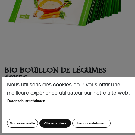
BIO BOUILLON DE LÉGUMES
18X5G
Nous utilisons des cookies pour vous offrir une
Notre bouillon de légumes bio sans graisse et sans
meilleure expérience utilisateur sur notre site web.
glutamate n'est pas seulement sain, il est aussi
Datenschutzrichtlinien
extrêmement savoureux et peut être utilisé de différentes
manières. Les sachets pratiques sont faciles à portionner
et idéaux pour une utilisation rapide à la maison ou en
Nur essenzielle
Alle erlauben
Benutzerdefiniert
déplacement.