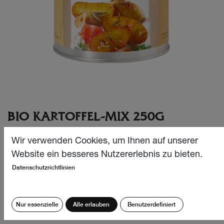
BIO KARTOFFEL-MIX 250G
Ob Pommes Frites, Ofenkartoffeln, Gratin, Kartoffelstock
Wir verwenden Cookies, um Ihnen auf unserer
oder Country Fries: unser Bio Kartoffel-Mix schmeckt
Website ein besseres Nutzererlebnis zu bieten.
Kindern und Erwachsenen gleichermassen. –Deshalb
Datenschutzrichtlinien
bieten wir es in der Nachfülldose an, damit der Vorrat nie
ausgeht.
CHF
37.90
Nur essenzielle
Alle erlauben
Benutzerdefiniert