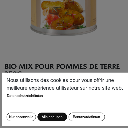
BIO MIX POUR POMMES DE TERRE
250G
Nous utilisons des cookies pour vous offrir une
Frites, pommes de terre au four, gratins, purées de
meilleure expérience utilisateur sur notre site web.
pommes de terre ou country potatoes : notre Bio Mix pour
Datenschutzrichtlinien
pommes de terre fait la joie des petits et des grands. Une
bonne raison pour que nous le proposions en boîte de
recharge, ainsi y en a-t-il toujours en réserve.
Nur essenzielle
Alle erlauben
Benutzerdefiniert
CHF
37.90