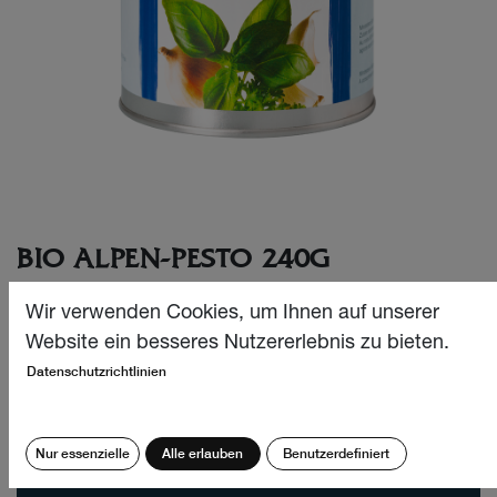
BIO ALPEN-PESTO 240G
Alpen-Pesto mit leckerem Basilikum, angebaut im
Wir verwenden Cookies, um Ihnen auf unserer
Schweizer Alpenraum, in der Nachfülldose.
Website ein besseres Nutzererlebnis zu bieten.
Datenschutzrichtlinien
CHF
37.90
Menge:
Nur essenzielle
Alle erlauben
Benutzerdefiniert