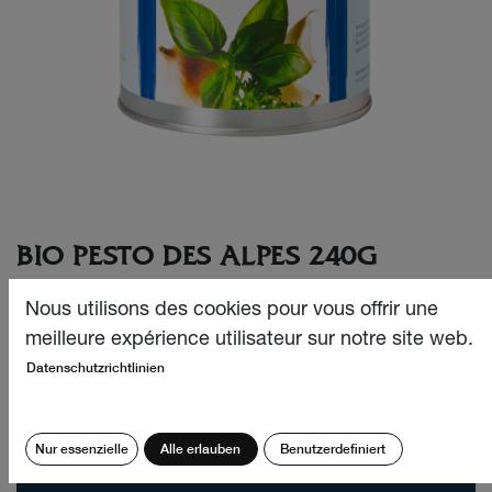
BIO PESTO DES ALPES 240G
Le Pesto des Alpes au bon goût de basilic cultivé dans les
Nous utilisons des cookies pour vous offrir une
Alpes suisses, en boîte de recharge.
meilleure expérience utilisateur sur notre site web.
Datenschutzrichtlinien
CHF
37.90
Quantité:
Nur essenzielle
Alle erlauben
Benutzerdefiniert