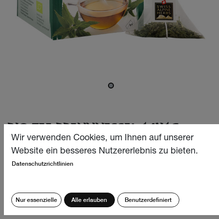
BIO TEE BRENNNESSEL 14X1G
Wir verwenden Cookies, um Ihnen auf unserer
Unser Bio Brennnesseltee überzeugt mit herb-frischem
Website ein besseres Nutzererlebnis zu bieten.
Geschmack, intensiver goldgrünen Farbe und
Datenschutzrichtlinien
angenehmen Kräuteraroma. Ein würziger Tee mit
unverwechselbarem Charakter für das ganze Jahr, der
auch ideal für die Entschlackungswochen nach dem
Nur essenzielle
Alle erlauben
Benutzerdefiniert
Winter geeignet ist!