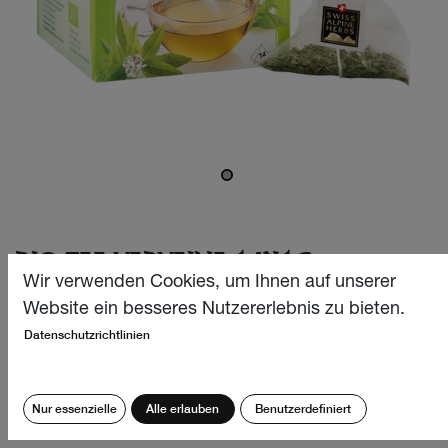
BIO TEE VERVEINE 14X1G
Wir verwenden Cookies, um Ihnen auf unserer
Elegant, frisch und mit einer dezenten Zitronen-Note
Website ein besseres Nutzererlebnis zu bieten.
beschert unser Bio Verveine Tee ein verwöhnendes
Datenschutzrichtlinien
Teeerlebnis über das ganze Jahr und schmeckt auch kalt
köstlich!
Nur essenzielle
Alle erlauben
Benutzerdefiniert
CHF
6.40