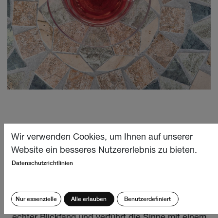
Apfel-Beeren
Wir verwenden Cookies, um Ihnen auf unserer
Website ein besseres Nutzererlebnis zu bieten.
Datenschutzrichtlinien
Wir haben unser Sortiment mit einem neuen
Früchtetee aus Apfel und Beeren erweitert. Mit
Nur essenzielle
Alle erlauben
Benutzerdefiniert
seiner zarten purpurroten Farbe ist dieser Tee ein