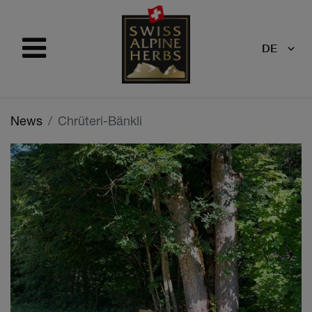
DE
News
Chrüteri-Bänkli