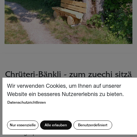
Chrüteri-Bänkli - zum zuechi sitzä
Wir verwenden Cookies, um Ihnen auf unserer
Website ein besseres Nutzererlebnis zu bieten.
Wanderfreunde aufgepasst – am Talwanderweg im
Datenschutzrichtlinien
Diemtigtal wartet neu ein ganz besonderer Platz
«zum zuechi sitzä»
.
Nur essenzielle
Alle erlauben
Benutzerdefiniert
Unsere gesponserte Holzbank ist ein echtes Unikat