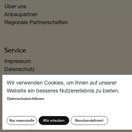
Über uns
Anbaupartner
Regionale Partnerschaften
Service
Impressum
Datenschutz
AGB
Wir verwenden Cookies, um Ihnen auf unserer
Versandkonditionen
Website ein besseres Nutzererlebnis zu bieten.
Zahlungsmöglichkeiten
Datenschutzrichtlinien
Informiert bleiben
Nur essenzielle
Alle erlauben
Benutzerdefiniert
Abonniere jetzt unseren